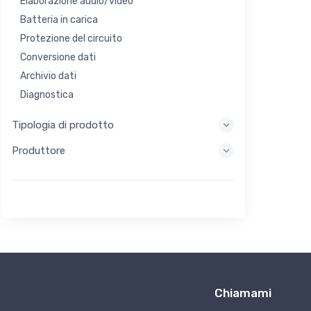
Elaborazione audio/video
Batteria in carica
Protezione del circuito
Conversione dati
Archivio dati
Diagnostica
Sistemi di visualizzazione
Tipologia di prodotto
Elaborazione incorporata
Produttore
Raccolta di energia
Stoccaggio di energia
Strumento di valutazione/sviluppo
Filtraggio
Scopo generale
Interfaccia umana
Imaging
Controllo industriale
Chiamami
Interconnessione