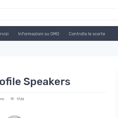
rvizi
Informazioni su OMO
Controlla le scorte
ofile Speakers
Inc
1726