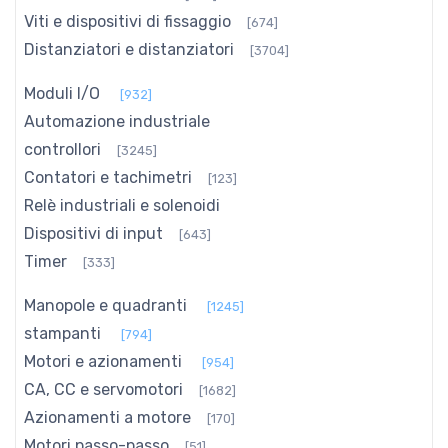
Viti e dispositivi di fissaggio
[674]
Distanziatori e distanziatori
[3704]
Moduli I/O
[932]
Automazione industriale
controllori
[3245]
Contatori e tachimetri
[123]
Relè industriali e solenoidi
Dispositivi di input
[643]
Timer
[333]
Manopole e quadranti
[1245]
stampanti
[794]
Motori e azionamenti
[954]
CA, CC e servomotori
[1682]
Azionamenti a motore
[170]
Motori passo-passo
[51]