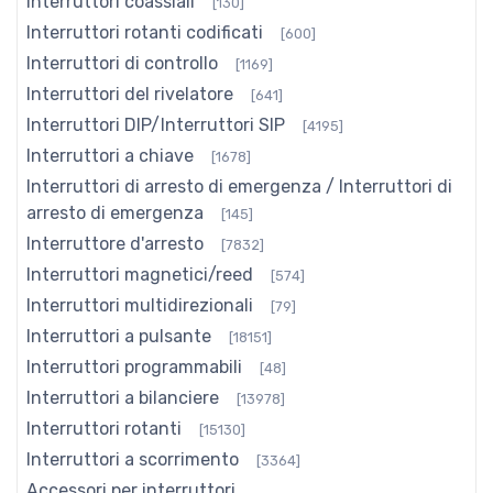
Interruttori coassiali
[130]
Interruttori rotanti codificati
[600]
Interruttori di controllo
[1169]
Interruttori del rivelatore
[641]
Interruttori DIP/Interruttori SIP
[4195]
Interruttori a chiave
[1678]
Interruttori di arresto di emergenza / Interruttori di
arresto di emergenza
[145]
Interruttore d'arresto
[7832]
Interruttori magnetici/reed
[574]
Interruttori multidirezionali
[79]
Interruttori a pulsante
[18151]
Interruttori programmabili
[48]
Interruttori a bilanciere
[13978]
Interruttori rotanti
[15130]
Interruttori a scorrimento
[3364]
Accessori per interruttori