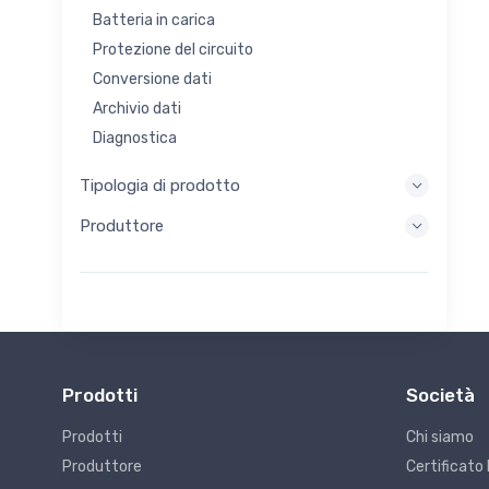
Batteria in carica
Protezione del circuito
Conversione dati
Archivio dati
Diagnostica
Sistemi di visualizzazione
Tipologia di prodotto
Elaborazione incorporata
Produttore
Raccolta di energia
Stoccaggio di energia
Strumento di valutazione/sviluppo
Filtraggio
Scopo generale
Interfaccia umana
Prodotti
Società
Imaging
Controllo industriale
Prodotti
Chi siamo
Interconnessione
Produttore
Certificato 