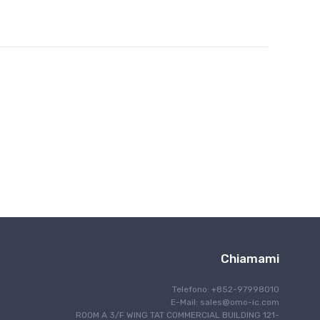
Chiamami
Telefono: +852-97998010
E-Mail:
sales@omo-ic.com
ROOM A 3/F WING TAT COMMERCIAL BUILDING 121-