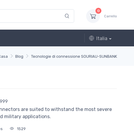
0
Carrello
Italia
Casa
Blog
Tecnologie di connessione SOURIAU-SUNBANK
8999
 connectors are suited to withstand the most severe
 military applications.
es
1529