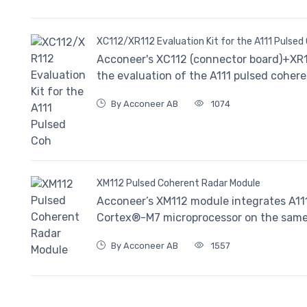
XC112/XR112 Evaluation Kit for the A111 Pulsed
Acconeer's XC112 (connector board)+XR112
the evaluation of the A111 pulsed cohere
By Acconeer AB
1074
XM112 Pulsed Coherent Radar Module
Acconeer’s XM112 module integrates A11
Cortex®-M7 microprocessor on the same P
By Acconeer AB
1557