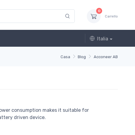
0
Carrello
Italia
Casa
Blog
Acconeer AB
ower consumption makes it suitable for
attery driven device.