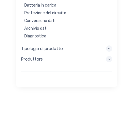
Batteria in carica
Protezione del circuito
Conversione dati
Archivio dati
Diagnostica
Sistemi di visualizzazione
Tipologia di prodotto
Elaborazione incorporata
Produttore
Raccolta di energia
Stoccaggio di energia
Strumento di valutazione/sviluppo
Filtraggio
Scopo generale
Interfaccia umana
Imaging
Controllo industriale
Interconnessione