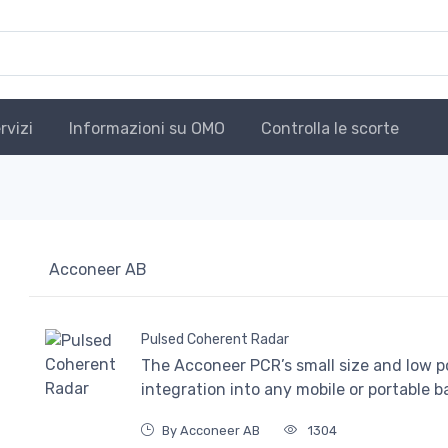
rvizi
Informazioni su OMO
Controlla le scorte
Acconeer AB
Pulsed Coherent Radar
The Acconeer PCR’s small size and low p
integration into any mobile or portable b
By Acconeer AB
1304