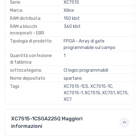
Serie:
XC7S15
Marca:
Xilinx
RAM distribuita:
150 kbit
RAM a blocchi
360 kbit
incorporati - EBR:
Tipologia di prodotto:
FPGA - Array di gate
programmabile sul campo
Quantità confezione
1
di fabbrica:
sottocategoria:
CI logici programmabili
Nome depositato:
spartano
Tags
XC7S15-1CS, XC7S15-1C,
XC7S15-1, XC7S15, XC7S1, XC7S,
XC7
XC7S15-1CSGA225Q Maggiori
informazioni