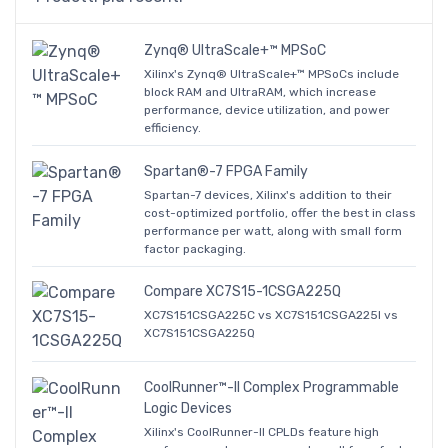
Zynq® UltraScale+™ MPSoC
Xilinx's Zynq® UltraScale+™ MPSoCs include
block RAM and UltraRAM, which increase
performance, device utilization, and power
efficiency.
Spartan®-7 FPGA Family
Spartan-7 devices, Xilinx's addition to their
cost-optimized portfolio, offer the best in class
performance per watt, along with small form
factor packaging.
Compare XC7S15-1CSGA225Q
XC7S151CSGA225C vs XC7S151CSGA225I vs
XC7S151CSGA225Q
CoolRunner™-II Complex Programmable
Logic Devices
Xilinx's CoolRunner-II CPLDs feature high