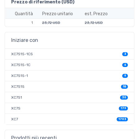
Prezzo di riferimento (USD)
Quantità
Prezzo unitario
est. Prezzo
1
23,72 USD
23,72 USD
Iniziare con
XC7S15-1CS
3
XC7S15-1C
6
XC7S15-1
9
XC7S15
18
XC7S1
30
XC7S
179
XC7
1703
Prodotti più recenti