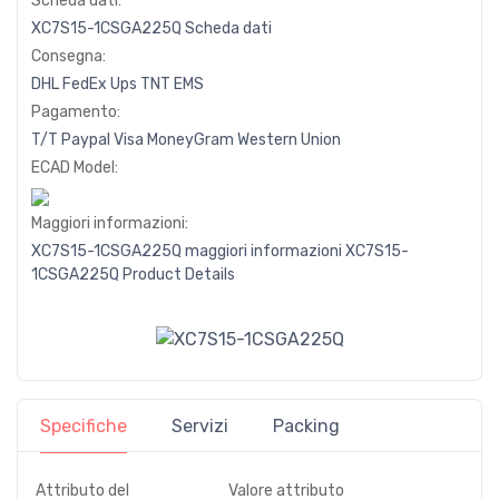
Scheda dati:
XC7S15-1CSGA225Q Scheda dati
Consegna:
DHL
FedEx
Ups
TNT
EMS
Pagamento:
T/T
Paypal
Visa
MoneyGram
Western
Union
ECAD Model:
Maggiori informazioni:
XC7S15-1CSGA225Q maggiori informazioni
XC7S15-
1CSGA225Q Product Details
Specifiche
Servizi
Packing
Attributo del
Valore attributo