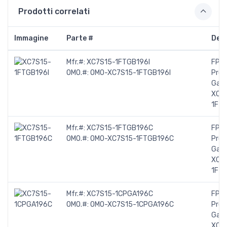
Prodotti correlati
Immagine
Parte #
Desc
Mfr.#:
XC7S15-1FTGB196I
FPGA
OMO.#:
OMO-XC7S15-1FTGB196I
Pro
Gate
XC7
1FTG
Mfr.#:
XC7S15-1FTGB196C
FPGA
OMO.#:
OMO-XC7S15-1FTGB196C
Pro
Gate
XC7
1FT
Mfr.#:
XC7S15-1CPGA196C
FPGA
OMO.#:
OMO-XC7S15-1CPGA196C
Pro
Gate
XC7