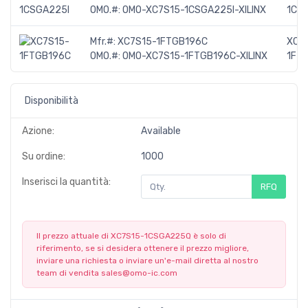
OMO.#:
OMO-XC7S15-1CSGA225I-XILINX
1CS
Mfr.#:
XC7S15-1FTGB196C
XC7
OMO.#:
OMO-XC7S15-1FTGB196C-XILINX
1FT
Disponibilità
Azione:
Available
Su ordine:
1000
Inserisci la quantità:
RFQ
Il prezzo attuale di XC7S15-1CSGA225Q è solo di
riferimento, se si desidera ottenere il prezzo migliore,
inviare una richiesta o inviare un'e-mail diretta al nostro
team di vendita
sales@omo-ic.com