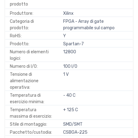
prodotto
Produttore:
Xilinx
Categoria di
FPGA - Array di gate
prodotto:
programmabile sul campo
RoHS:
Y
Prodotto:
Spartan-7
Numero di elementi
12800
logici:
Numero di I/O:
100 I/O
Tensione di
1 V
alimentazione
operativa:
Temperatura di
- 40 C
esercizio minima:
Temperatura
+ 125 C
massima di esercizio:
Stile di montaggio:
SMD/SMT
Pacchetto/custodia:
CSBGA-225