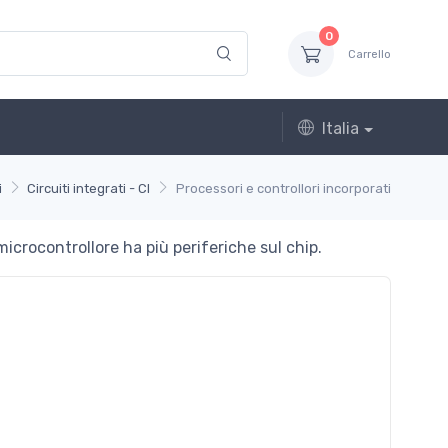
0
Carrello
Italia
i
Circuiti integrati - CI
Processori e controllori incorporati
icrocontrollore ha più periferiche sul chip.