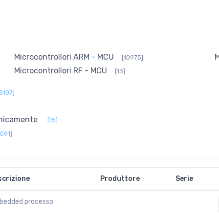
Microcontrollori ARM - MCU
M
[10975]
Microcontrollori RF - MCU
[13]
15107]
onicamente
[15]
4091]
scrizione
Produttore
Serie
bedded processo