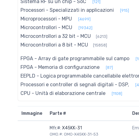
Sistema RF su un chip - SoC
[121]
Processori - Specializzati in applicazioni
[915]
Microprocessori - MPU
[4699]
Microcontrollori - MCU
[19342]
Microcontrollori a 32 bit - MCU
[6213]
Microcontrollori a 8 bit - MCU
[15858]
FPGA - Array di gate programmabile sul campo
[
FPGA - Memoria di configurazione
[87]
EEPLD - Logica programmabile cancellabile elettr
Processori e controller di segnali digitali - DSP,
[
CPU - Unità di elaborazione centrale
[1108]
Immagine
Parte #
De
Mfr.#:
X45KK-31
Em
OMO.#: OMO-X45KK-31-53