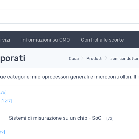
rvizi
Informazioni su OMO
Controlla le scorte
rporati
Casa
Prodotti
semiconduttor
 categorie: microprocessori generali e microcontrollori. Il m
276]
[1217]
Sistemi di misurazione su un chip - SoC
]
[72]
89]