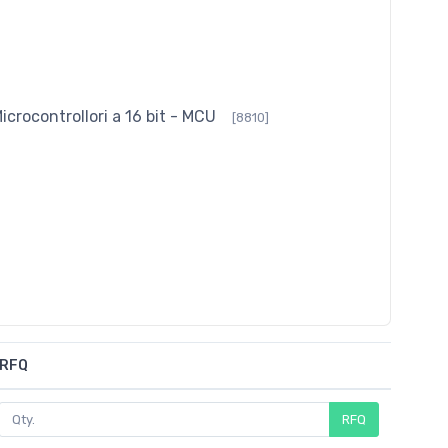
icrocontrollori a 16 bit - MCU
[8810]
RFQ
RFQ