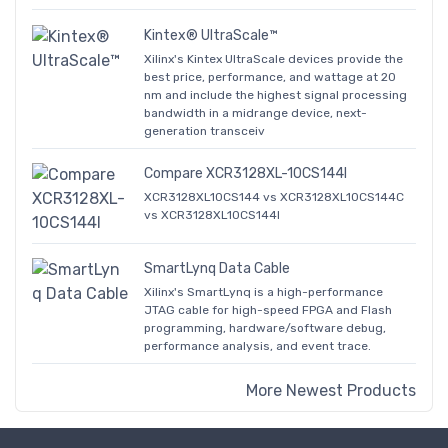
Kintex® UltraScale™
Xilinx's Kintex UltraScale devices provide the
best price, performance, and wattage at 20
nm and include the highest signal processing
bandwidth in a midrange device, next-
generation transceiv
Compare XCR3128XL-10CS144I
XCR3128XL10CS144 vs XCR3128XL10CS144C
vs XCR3128XL10CS144I
SmartLynq Data Cable
Xilinx's SmartLynq is a high-performance
JTAG cable for high-speed FPGA and Flash
programming, hardware/software debug,
performance analysis, and event trace.
More Newest Products