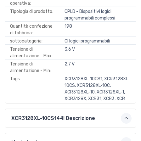
operativa:
Tipologia di prodotto:
CPLD - Dispositivi logici
programmabili complessi
Quantità confezione
198
di fabbrica:
sottocategoria:
CI logici programmabili
Tensione di
3.6 V
alimentazione - Max:
Tensione di
2.7 V
alimentazione - Min:
Tags
XCR3128XL-10CS1, XCR3128XL-
10CS, XCR3128XL-10C,
XCR3128XL-10, XCR3128XL-1,
XCR3128X, XCR31, XCR3, XCR
XCR3128XL-10CS144I Descrizione