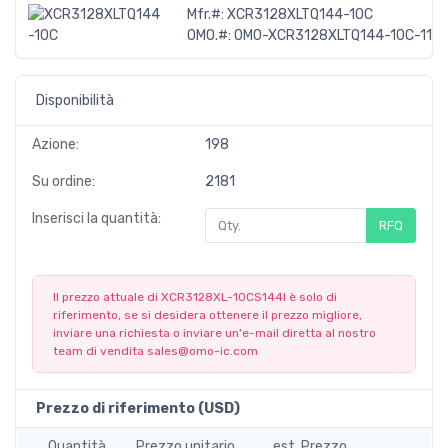
Mfr.#:
XCR3128XLTQ144-10C
OMO.#:
OMO-XCR3128XLTQ144-10C-118
Disponibilità
Azione:
198
Su ordine:
2181
Inserisci la quantità:
RFQ
Il prezzo attuale di XCR3128XL-10CS144I è solo di
riferimento, se si desidera ottenere il prezzo migliore,
inviare una richiesta o inviare un'e-mail diretta al nostro
team di vendita
sales@omo-ic.com
Prezzo di riferimento (USD)
Quantità
Prezzo unitario
est. Prezzo