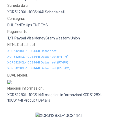
Scheda dati:
XCR3128XL-10CS144I Scheda dati
Consegna:
DHL
FedEx
Ups
TNT
EMS
Pagamento:
T/T
Paypal
Visa
MoneyGram
Western
Union
HTML Datasheet:
XCR3128XL-10CS144I Datasheet
XCR3128XL-10CS144I Datasheet (P4-P6)
XCR3128XL-10CS144I Datasheet (P7-P9)
XCR3128XL-10CS144I Datasheet (P10-P11)
ECAD Model:
Maggiori informazioni:
XCR3128XL-10CS144I maggiori informazioni
XCR3128XL-
10CS144I Product Details