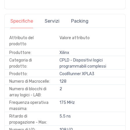
Specifiche
Servizi
Packing
Attributo del
Valore attributo
prodotto
Produttore:
Xilinx
Categoria di
CPLD - Dispositivi logici
prodotto:
programmabili complessi
Prodotto:
CoolRunner XPLA3
Numero di Macrocelle:
128
Numero di blocchi di
2
array logici - LAB:
Frequenza operativa
175 MHz
massima:
Ritardo di
5.5 ns
propagazione - Max:
Numero di I/O:
108 I/O