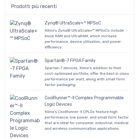
Prodotti più recenti
Zynq® UltraScale+™ MPSoC
Xilinx's Zynq® UltraScale+™ MPSoCs include
block RAM and UltraRAM, which increase
performance, device utilization, and power
efficiency.
Spartan®-7 FPGA Family
Spartan-7 devices, Xilinx's addition to their
cost-optimized portfolio, offer the best in class
performance per watt, along with small form
factor packaging.
CoolRunner™-II Complex Programmable
Logic Devices
Xilinx's CoolRunner-II CPLDs feature high
performance, low power, and small form factor
that are ideal for consumer, industrial, medical
and wireless communication applications.