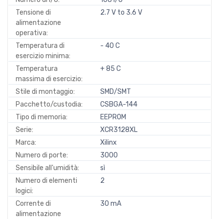
Tensione di
2.7 V to 3.6 V
alimentazione
operativa:
Temperatura di
- 40 C
esercizio minima:
Temperatura
+ 85 C
massima di esercizio:
Stile di montaggio:
SMD/SMT
Pacchetto/custodia:
CSBGA-144
Tipo di memoria:
EEPROM
Serie:
XCR3128XL
Marca:
Xilinx
Numero di porte:
3000
Sensibile all'umidità:
sì
Numero di elementi
2
logici:
Corrente di
30 mA
alimentazione