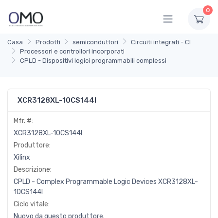
0
Casa
Prodotti
semiconduttori
Circuiti integrati - CI
Processori e controllori incorporati
CPLD - Dispositivi logici programmabili complessi
XCR3128XL-10CS144I
Mfr. #:
XCR3128XL-10CS144I
Produttore:
Xilinx
Descrizione:
CPLD - Complex Programmable Logic Devices XCR3128XL-
10CS144I
Ciclo vitale:
Nuovo da questo produttore.