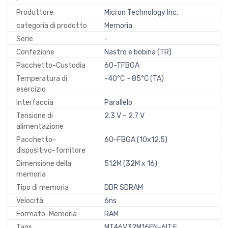
Produttore
Micron Technology Inc.
categoria di prodotto
Memoria
Serie
-
Confezione
Nastro e bobina (TR)
Pacchetto-Custodia
60-TFBGA
Temperatura di
-40°C ~ 85°C (TA)
esercizio
Interfaccia
Parallelo
Tensione di
2.3 V ~ 2.7 V
alimentazione
Pacchetto-
60-FBGA (10x12.5)
dispositivo-fornitore
Dimensione della
512M (32M x 16)
memoria
Tipo di memoria
DDR SDRAM
Velocità
6ns
Formato-Memoria
RAM
Tags
MT46V32M16FN-6IT:F,