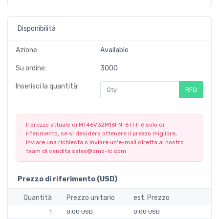
Disponibilità
Azione:
Available
Su ordine:
3000
Inserisci la quantità:
RFQ
Il prezzo attuale di MT46V32M16FN-6 IT:F è solo di
riferimento, se si desidera ottenere il prezzo migliore,
inviare una richiesta o inviare un'e-mail diretta al nostro
team di vendita
sales@omo-ic.com
Prezzo di riferimento (USD)
Quantità
Prezzo unitario
est. Prezzo
1
0,00 USD
0,00 USD