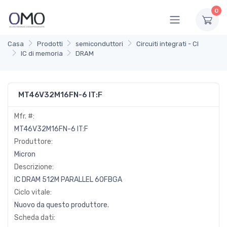
0
Casa
Prodotti
semiconduttori
Circuiti integrati - CI
IC di memoria
DRAM
MT46V32M16FN-6 IT:F
Mfr. #:
MT46V32M16FN-6 IT:F
Produttore:
Micron
Descrizione:
IC DRAM 512M PARALLEL 60FBGA
Ciclo vitale:
Nuovo da questo produttore.
Scheda dati: