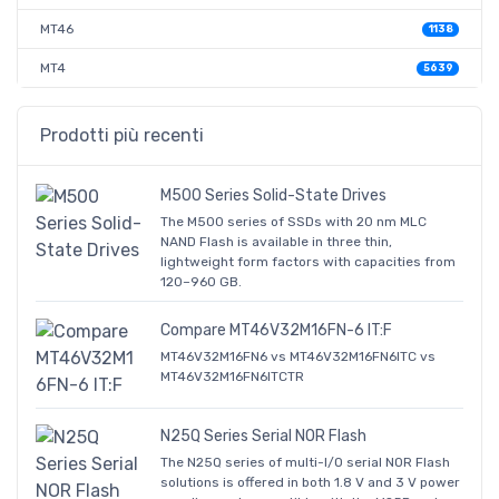
MT46
1138
MT4
5639
Prodotti più recenti
M500 Series Solid-State Drives
The M500 series of SSDs with 20 nm MLC
NAND Flash is available in three thin,
lightweight form factors with capacities from
120–960 GB.
Compare MT46V32M16FN-6 IT:F
MT46V32M16FN6 vs MT46V32M16FN6ITC vs
MT46V32M16FN6ITCTR
N25Q Series Serial NOR Flash
The N25Q series of multi-I/O serial NOR Flash
solutions is offered in both 1.8 V and 3 V power