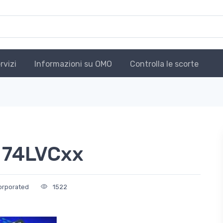
rvizi
Informazioni su OMO
Controlla le scorte
 74LVCxx
orporated
1522