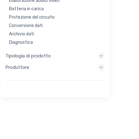
Elaborazione audio/video
Batteria in carica
Protezione del circuito
Conversione dati
Archivio dati
Diagnostica
Sistemi di visualizzazione
Tipologia di prodotto
Elaborazione incorporata
Produttore
Raccolta di energia
Stoccaggio di energia
Strumento di valutazione/sviluppo
Filtraggio
Scopo generale
Interfaccia umana
Imaging
Controllo industriale
Interconnessione