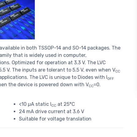
 available in both TSSOP-14 and SO-14 packages. The
amily that is widely used in computer,
ns. Optimized for operation at 3.3 V. The LVC
5.5 V. The inputs are tolerant to 5.5 V, even when V
CC
applications. The LVC is unique to Diodes with l
OFF
when the device is powered down with V
=0.
CC
<10 µA static I
at 25°C
CC
24 mA drive current at 3.6 V
Suitable for voltage translation