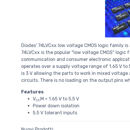
Diodes' 74LVCxx low voltage CMOS logic family is
74LVCxx is the popular "low voltage CMOS" logic f
communication and consumer electronic applicatio
operates over a supply voltage range of 1.65 V to 
is 3 V allowing the parts to work in mixed voltage 
circuits. There is no loading on the output pins 
Features
V
M = 1.65 V to 5.5 V
CC
Power down isolation
5.5 V tolerant inputs
Nuovi Prodotti: