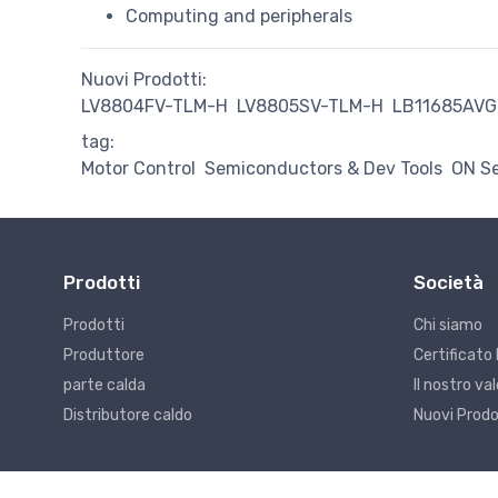
Computing and peripherals
Nuovi Prodotti:
LV8804FV-TLM-H
LV8805SV-TLM-H
LB11685AV
tag:
Motor Control
Semiconductors & Dev Tools
ON S
Prodotti
Società
Prodotti
Chi siamo
Produttore
Certificato 
parte calda
Il nostro v
Distributore caldo
Nuovi Prodo