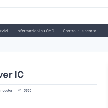
rvizi
Informazioni su OMO
Controlla le scorte
er IC
onductor
3539