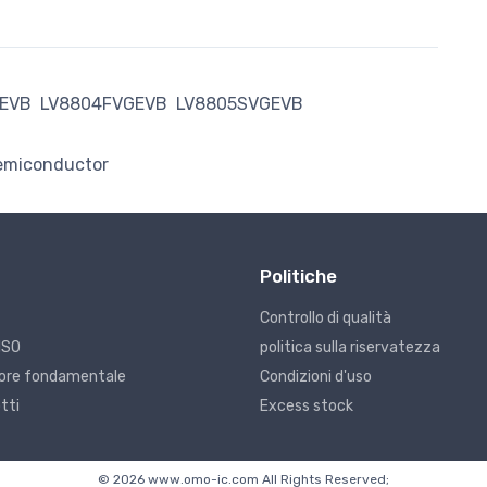
GEVB
LV8804FVGEVB
LV8805SVGEVB
emiconductor
Politiche
Controllo di qualità
ISO
politica sulla riservatezza
alore fondamentale
Condizioni d'uso
tti
Excess stock
© 2026 www.omo-ic.com All Rights Reserved;