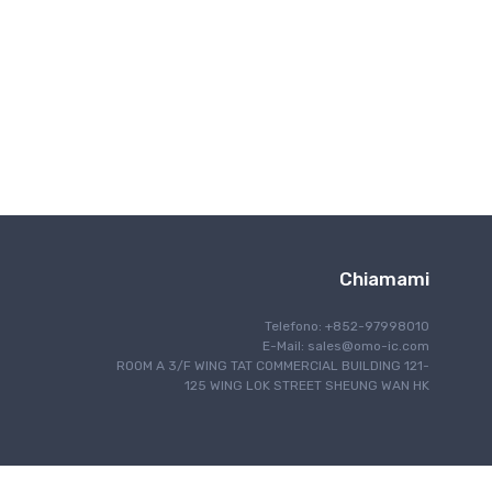
Comunicazone wireless
Chiamami
Telefono: +852-97998010
E-Mail:
sales@omo-ic.com
ROOM A 3/F WING TAT COMMERCIAL BUILDING 121-
125 WING LOK STREET SHEUNG WAN HK