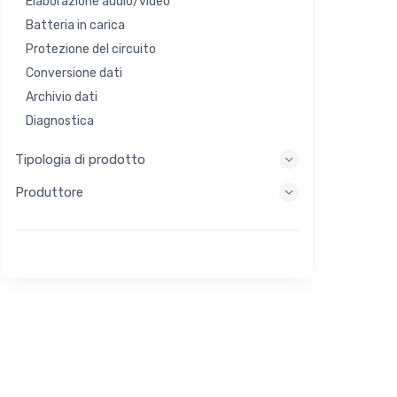
Elaborazione audio/video
Batteria in carica
Protezione del circuito
Conversione dati
Archivio dati
Diagnostica
Sistemi di visualizzazione
Tipologia di prodotto
Elaborazione incorporata
Produttore
Raccolta di energia
Stoccaggio di energia
Strumento di valutazione/sviluppo
Filtraggio
Scopo generale
Interfaccia umana
Imaging
Controllo industriale
Interconnessione