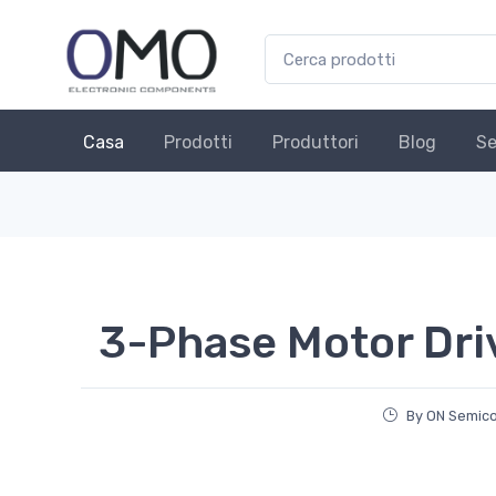
Casa
Prodotti
Produttori
Blog
Se
3-Phase Motor Driv
By ON Semic