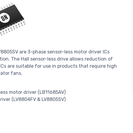
805SV are 3-phase sensor-less motor driver ICs
on. The Hall sensor-less drive allows reduction of
ICs are suitable for use in products that require high
rator fans.
-less motor driver (LB11685AV)
driver (LV8804FV & LV8805SV)