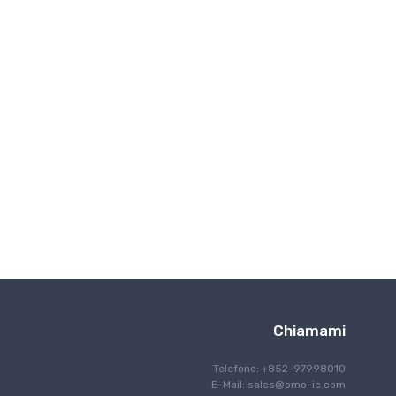
Interfaccia
IoT Internet delle cose
Illuminazione
Controllo del motore
Navigazione
Comunicazione ottica
Gestione energetica
Programmazione
Schermatura RF/EMI
Sicurezza
Sicurezza
rilevamento
Elaborazione del segnale
Computer a scheda singola
Chiamami
Gestione termica
Gestione del tempo e dell'orologio
Telefono: +852-97998010
E-Mail:
sales@omo-ic.com
Comunicazione cablata