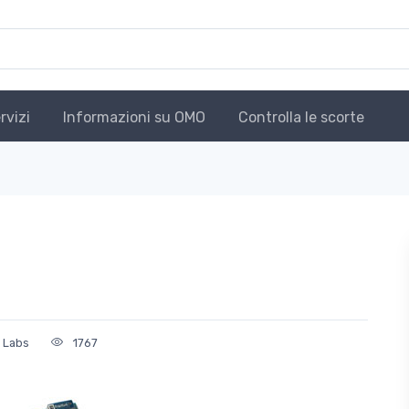
rvizi
Informazioni su OMO
Controlla le scorte
n Labs
1767