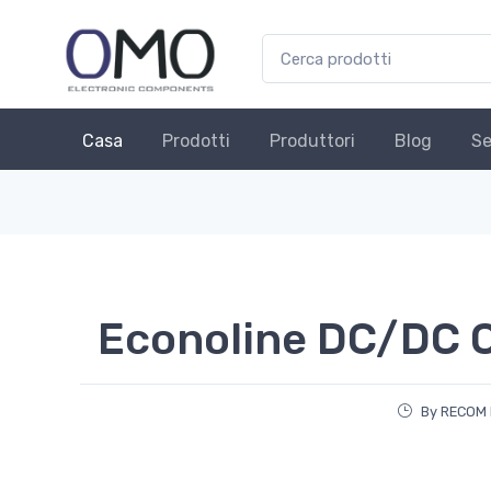
Casa
Prodotti
Produttori
Blog
Se
Econoline DC/DC 
By RECOM