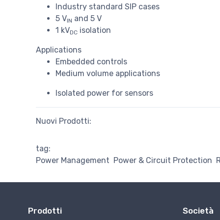
Industry standard SIP cases
5 V
and 5 V
IN
1 kV
isolation
DC
Applications
Embedded controls
Medium volume applications
Isolated power for sensors
Nuovi Prodotti:
tag:
Power Management
Power & Circuit Protection
Prodotti
Società