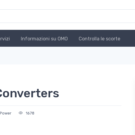
rvizi
Informazioni su OMO
Controlla le scorte
Converters
 Power
1678