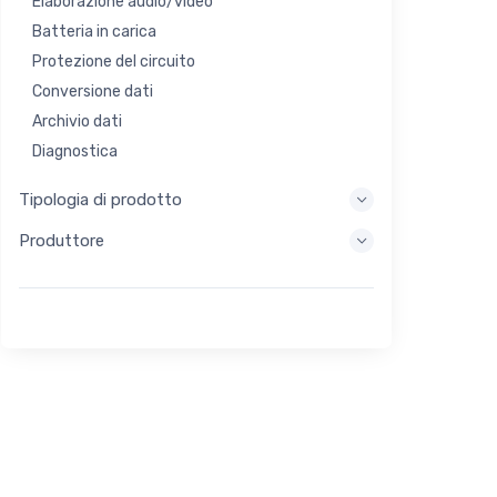
Elaborazione audio/video
Batteria in carica
Protezione del circuito
Conversione dati
Archivio dati
Diagnostica
Sistemi di visualizzazione
Tipologia di prodotto
Elaborazione incorporata
Produttore
Raccolta di energia
Stoccaggio di energia
Strumento di valutazione/sviluppo
Filtraggio
Scopo generale
Interfaccia umana
Imaging
Controllo industriale
Interconnessione