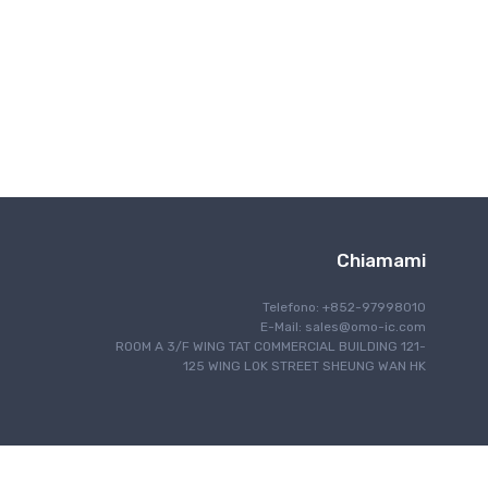
Interfaccia
IoT Internet delle cose
Illuminazione
Controllo del motore
Navigazione
Comunicazione ottica
Gestione energetica
Programmazione
Schermatura RF/EMI
Chiamami
Sicurezza
Sicurezza
Telefono: +852-97998010
E-Mail:
sales@omo-ic.com
rilevamento
ROOM A 3/F WING TAT COMMERCIAL BUILDING 121-
Elaborazione del segnale
125 WING LOK STREET SHEUNG WAN HK
Computer a scheda singola
Gestione termica
Gestione del tempo e dell'orologio
Comunicazione cablata