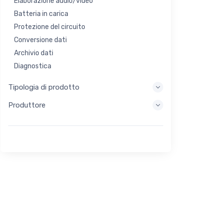
Elaborazione audio/video
Batteria in carica
Protezione del circuito
Conversione dati
Archivio dati
Diagnostica
Sistemi di visualizzazione
Tipologia di prodotto
Elaborazione incorporata
Produttore
Raccolta di energia
Stoccaggio di energia
Strumento di valutazione/sviluppo
Filtraggio
Scopo generale
Interfaccia umana
Imaging
Controllo industriale
Interconnessione