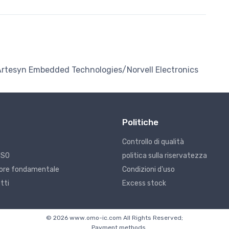
Artesyn Embedded Technologies/Norvell Electronics
Politiche
Controllo di qualità
ISO
politica sulla riservatezza
alore fondamentale
Condizioni d'uso
tti
Excess stock
© 2026 www.omo-ic.com All Rights Reserved;