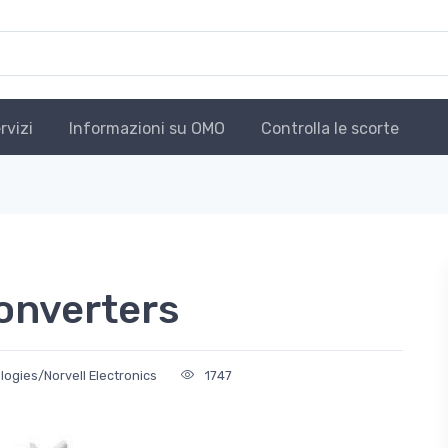
rvizi
Informazioni su OMO
Controlla le scorte
onverters
ogies/Norvell Electronics
1747