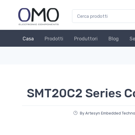
Casa
Prodotti
Produttori
Blog
Se
SMT20C2 Series C
By Artesyn Embedded Technol