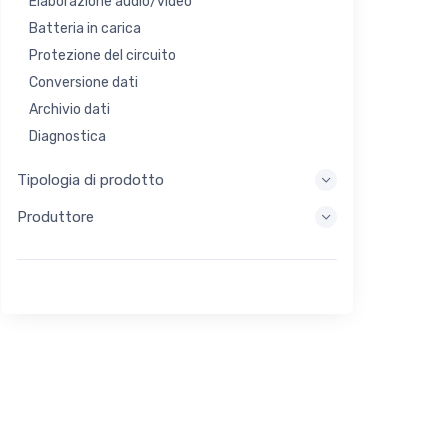
Elaborazione audio/video
Batteria in carica
Protezione del circuito
Conversione dati
Archivio dati
Diagnostica
Sistemi di visualizzazione
Tipologia di prodotto
Elaborazione incorporata
Produttore
Raccolta di energia
Stoccaggio di energia
Strumento di valutazione/sviluppo
Filtraggio
Scopo generale
Interfaccia umana
Imaging
Controllo industriale
Interconnessione