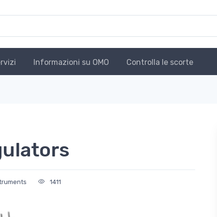
rvizi
Informazioni su OMO
Controlla le scorte
ulators
struments
1411