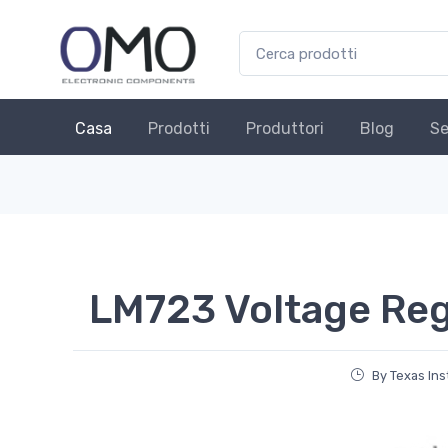
Casa
Prodotti
Produttori
Blog
Se
LM723 Voltage Reg
By Texas In