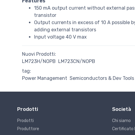
Features
150 mA output current without external pas
transistor
Output currents in excess of 10 A possible b
adding external transistors
Input voltage 40 V max
Nuovi Prodotti:
LM723H/NOPB
LM723CN/NOPB
tag:
Power Management
Semiconductors & Dev Tools
Prodotti
Società
Prodotti
Chi siamo
Produttore
Certificato 