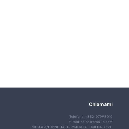
Interfaccia
IoT Internet delle cose
Illuminazione
Controllo del motore
Navigazione
Comunicazione ottica
Gestione energetica
Programmazione
Schermatura RF/EMI
Sicurezza
Sicurezza
rilevamento
Elaborazione del segnale
Chiamami
Computer a scheda singola
Gestione termica
Telefono: +852-97998010
Gestione del tempo e dell'orologio
E-Mail:
sales@omo-ic.com
ROOM A 3/F WING TAT COMMERCIAL BUILDING 121-
Comunicazione cablata