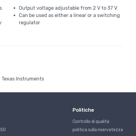
s
Output voltage adjustable from 2 V to 37 V
Can be used as either a linear or a switching
y
regulator
Texas Instruments
Politiche
Controllo di qualità
ISO
politica sulla riservatezza