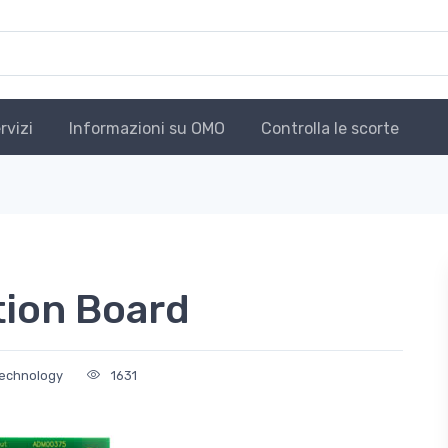
rvizi
Informazioni su OMO
Controlla le scorte
ion Board
Technology
1631