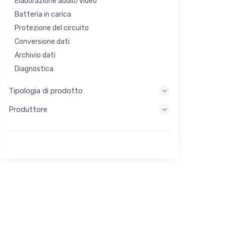
Elaborazione audio/video
Batteria in carica
Protezione del circuito
Conversione dati
Archivio dati
Diagnostica
Sistemi di visualizzazione
Tipologia di prodotto
Elaborazione incorporata
Produttore
Raccolta di energia
Stoccaggio di energia
Strumento di valutazione/sviluppo
Filtraggio
Scopo generale
Interfaccia umana
Imaging
Controllo industriale
Interconnessione