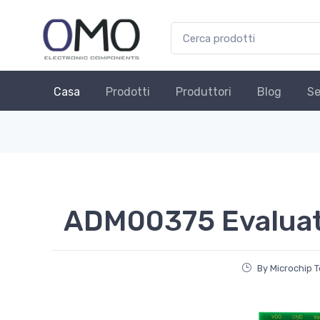
Casa
Prodotti
Produttori
Blog
Se
ADM00375 Evaluat
By Microchip 